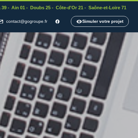
 39
-
Ain 01
-
Doubs 25
-
Côte-d'Or 21
-
Saône-et-Loire 71
contact@gogroupe.fr
Simuler votre projet