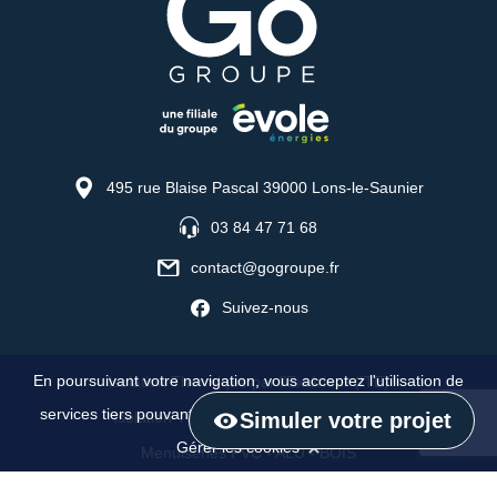
495 rue Blaise Pascal 39000 Lons-le-Saunier
03 84 47 71 68
contact@gogroupe.fr
Suivez-nous
En poursuivant votre navigation, vous acceptez l'utilisation de
Isolation Thermique par l’Extérieur (ITE)
services tiers pouvant installer des cookies.
Confidentialité
-
Simuler votre projet
Isolation Thermique par l'Intérieur (ITI)
Gérer les cookies
Menuiseries PVC - ALU - BOIS
Pompe à chaleur Air/Eau