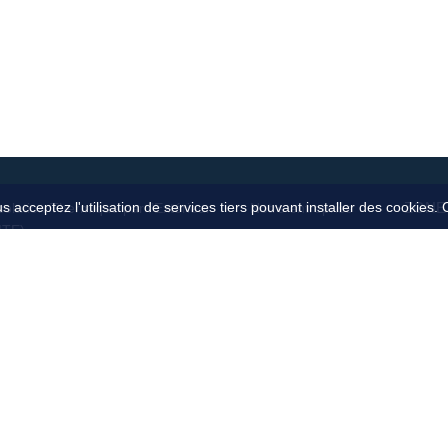
 acceptez l'utilisation de services tiers pouvant installer des cookies.
ZONE
solation Thermique par l’Extérieur
Notre entreprise
ITE)
Jura 3
Nos locaux
solation Thermique par l'Intérieur
Ain 01
Recrutement
ITI)
Doubs
enuiseries PVC - ALU - BOIS
Côte-d
ompe à chaleur Air/Eau
Saône-
ystème de ventilation
anneaux Photovoltaïques
énovation globale énergétique