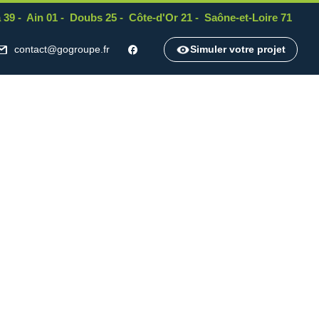
 39
-
Ain 01
-
Doubs 25
-
Côte-d'Or 21
-
Saône-et-Loire 71
contact@gogroupe.fr
Simuler votre projet