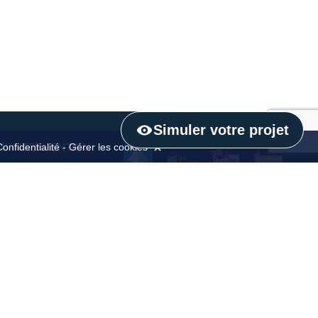
Simuler votre projet
Confidentialité
-
Gérer les cookies
 D'INTERVENTION
9
 25
'Or 21
et-Loire 71
Création site internet :
idcomweb.fr
|
Mentions légales
|
Politique de confidentialité