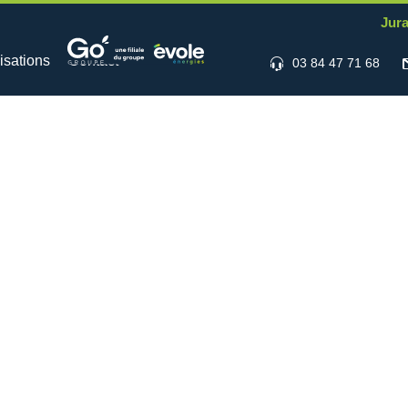
Jura
isations
Contact
03 84 47 71 68